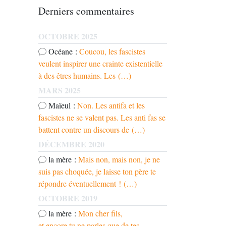
Derniers commentaires
OCTOBRE 2025
Océane :
Coucou, les fascistes
veulent inspirer une crainte existentielle
à des êtres humains. Les (…)
MARS 2025
Maïeul :
Non. Les antifa et les
fascistes ne se valent pas. Les anti fas se
battent contre un discours de (…)
DÉCEMBRE 2020
la mère :
Mais non, mais non, je ne
suis pas choquée, je laisse ton père te
répondre éventuellement ! (…)
OCTOBRE 2019
la mère :
Mon cher fils,
et encore tu ne parles que de tes