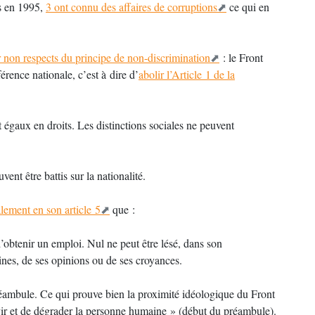
es en 1995,
3 ont connu des affaires de corruptions
ce qui en
non respects du principe de non-discrimination
: le Front
férence nationale, c’est à dire d’
abolir l’Article 1 de la
 égaux en droits. Les distinctions sociales ne peuvent
vent être battis sur la nationalité.
alement en son article 5
que :
 d’obtenir un emploi. Nul ne peut être lésé, dans son
gines, de ses opinions ou de ses croyances.
réambule. Ce qui prouve bien la proximité idéologique du Front
rvir et de dégrader la personne humaine » (début du préambule).