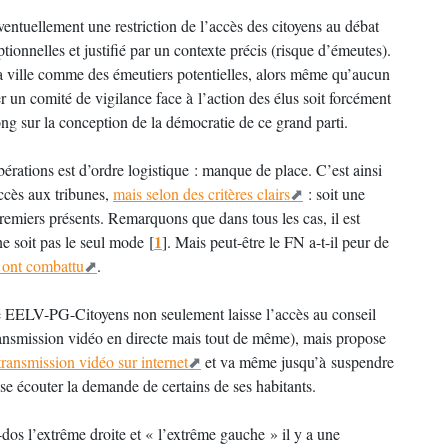
ventuellement une restriction de l’accès des citoyens au débat
ionnelles et justifié par un contexte précis (risque d’émeutes).
sa ville comme des émeutiers potentielles, alors même qu’aucun
r un comité de vigilance face à l’action des élus soit forcément
ong sur la conception de la démocratie de ce grand parti.
bérations est d’ordre logistique : manque de place. C’est ainsi
ccès aux tribunes,
mais selon des critères clairs
: soit une
 premiers présents. Remarquons que dans tous les cas, il est
1
ne soit pas le seul mode
[
]
. Mais peut-être le FN a-t-il peur de
s ont combattu
.
é EELV-PG-Citoyens non seulement laisse l’accès au conseil
transmission vidéo en directe mais tout de même), mais propose
transmission vidéo sur internet
et va même jusqu’à suspendre
se écouter la demande de certains de ses habitants.
dos l’extrême droite et « l’extrême gauche » il y a une