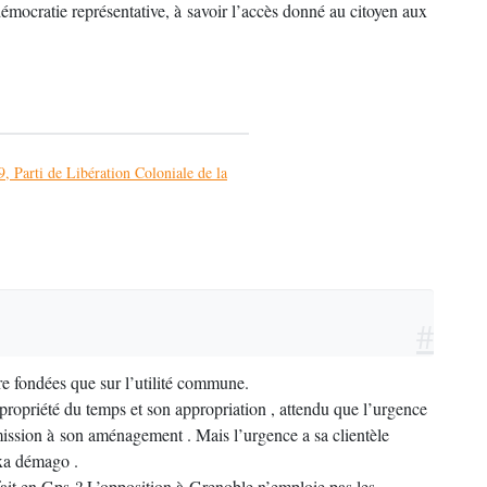
 démocratie représentative, à savoir l’accès donné au citoyen aux
, Parti de Libération Coloniale de la
#
tre fondées que sur l’utilité commune.
 propriété du temps et son appropriation , attendu que l’urgence
umission à son aménagement . Mais l’urgence a sa clientèle
oxa démago .
it en Gps ? L’opposition à Grenoble n’emploie pas les