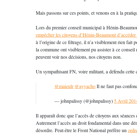
Mais passons sur ces points, et venons en à la pratiq
Lors du premier conseil municipal à Hénin-Beaumon
empêcher les citoyens d’Hénin-Beaumont d’accéder 
à l’origine de ce filtrage, il n’a visiblement rien f
la commune ont visiblement pu assister à ce conseil
peuvent voir nos décisions, nos citoyens non.
Un sympathisant FN, voire militant, a défendu cette 
@maieulr
@ayyacho
Il ne faut pas confon
— johnpalissy (@johnpalissy)
5 Avril 201
Il apparaît donc que l’accès de citoyens aux séances
Autrement l’accès au droit fondamental dans une démo
désordre. Peut-être le Front National préfère un
ordr