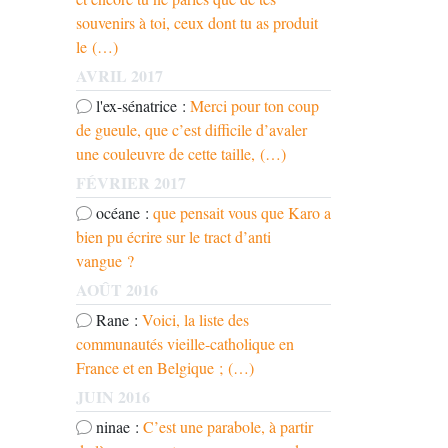
souvenirs à toi, ceux dont tu as produit
le (…)
AVRIL 2017
l'ex-sénatrice :
Merci pour ton coup
de gueule, que c’est difficile d’avaler
une couleuvre de cette taille, (…)
FÉVRIER 2017
océane :
que pensait vous que Karo a
bien pu écrire sur le tract d’anti
vangue ?
AOÛT 2016
Rane :
Voici, la liste des
communautés vieille-catholique en
France et en Belgique ; (…)
JUIN 2016
ninae :
C’est une parabole, à partir