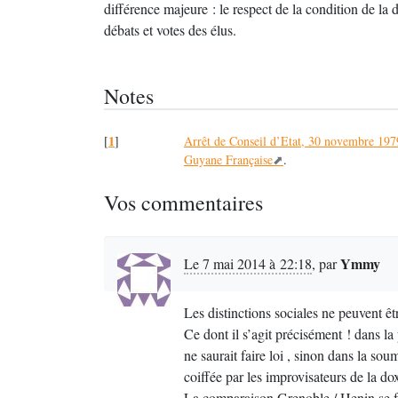
différence majeure : le respect de la condition de la
débats et votes des élus.
Notes
1
[
]
Arrêt de Conseil d’Etat, 30 novembre 1979
Guyane Française
.
Vos commentaires
Ymmy
Le 7 mai 2014 à 22:18
,
par
Les distinctions sociales ne peuvent ê
Ce dont il s’agit précisément ! dans la
ne saurait faire loi , sinon dans la so
coiffée par les improvisateurs de la d
La comparaison Grenoble / Henin se fa