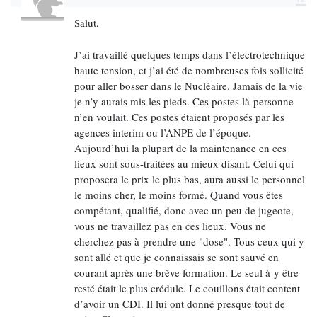
Mais l’oléomobile a été interdit par la loi alors
Salut,
qu’avec un diesel ordinaire tout juste mieux réglé, il
règle la question du pétrole dans les transports
J’ai travaillé quelques temps dans l’électrotechnique
terrestres sans obérer des surfaces agricoles. Il joue
haute tension, et j’ai été de nombreuses fois sollicité
coup double parce qu’il recycle l’huile de friture qui
pour aller bosser dans le Nucléaire. Jamais de la vie
a donc déjà joué son rôle alimentaire.
je n’y aurais mis les pieds. Ces postes là personne
n’en voulait. Ces postes étaient proposés par les
On ne parle pas de centrales communales de
agences interim ou l’ANPE de l’époque.
méthanisation dans les banlieues ni les campagnes
Aujourd’hui la plupart de la maintenance en ces
françaises alors que les pays scandinaves et
lieux sont sous-traitées au mieux disant. Celui qui
l’Allemagne connaît ça depuis 30 ans. On continue
proposera le prix le plus bas, aura aussi le personnel
d’avoir des décharges et des incinérateurs polluants.
le moins cher, le moins formé. Quand vous êtes
compétant, qualifié, donc avec un peu de jugeote,
Il ya 40 ans, quand j’étais aux Amis de la Terre, on
vous ne travaillez pas en ces lieux. Vous ne
trouvait des plans de méthanisateur individuel dans
cherchez pas à prendre une "dose". Tous ceux qui y
les revues "alternatives" des baba cools. Tout le
sont allé et que je connaissais se sont sauvé en
monde se moquait de leur chêvres et de leur
courant après une brève formation. Le seul à y être
libertinage. Personne en lisait leurs revues sur les
resté était le plus crédule. Le couillons était content
techniques bio qui furent toutes des echecs
d’avoir un CDI. Il lui ont donné presque tout de
commerciaux.