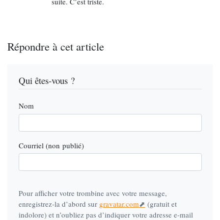
suite. C’est triste.
On peut donc arrêter le nucléaire. On peut mettre
sur pied des
"industries de proximité"
d’energie
alternative comem le rammassage et recyclage des
Répondre à cet article
huiles alimentaires pour en faire du carburant. Il
suffirait que le politique libère l’innovation au lieu
de protéger des marchés à rétro-comissions.
Qui êtes-vous ?
Nom
Courriel (non publié)
Pour afficher votre trombine avec votre message,
enregistrez-la d’abord sur
gravatar.com
(gratuit et
indolore) et n’oubliez pas d’indiquer votre adresse e-mail