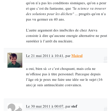
qu’on n’a pas les conditions sismiques, qu’on a peur
et que c’est du fantasme, que
"la science va trouver
des solutions pour les déchets"
... progrès qu’on n’a
pas vu germer en 40 ans.
L’autre argument des imébciles de chez Areva
consiste à dire qu’aucune energie alternative ne peut
suppléer à l’arrêt du nucléaire.
Le fait est que les parcs d’éoliennes consomment de
l’énergie et perdent en ligne une partie de celle
Maïeul
Le 21 mai 2011 à 10:41
,
par
#
qu’ils produisent. Mais le projet éolien des
babacools de ma jeunesse était communautaire ou
individuel, à savoir plus robuste, sans bruit et sans
a oui, bien sà »r c’est choquant, mais cela ne
perte. C’est l’industrialisation de l’éolien qui le rend
m’offense pas à titre personnel. Parceque depuis
moins productif.
l’âge où je peux me faire une idée sur le sujet (16
ans) je suis antinucléaire convaincu.
Il faut surtout remarquer que le lobby nucléaire a
empêché les industries d’energie alternatives de se
développer. On a vu des centrales solaires qui en
stef
Le 30 mai 2011 à 00:07
,
par
#
servent à rien, des parcs d’éoliens.