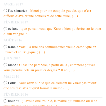
AVRIL 2017
l'ex-sénatrice :
Merci pour ton coup de gueule, que c’est
difficile d’avaler une couleuvre de cette taille, (…)
FÉVRIER 2017
océane :
que pensait vous que Karo a bien pu écrire sur le tract
d’anti vangue ?
AOÛT 2016
Rane :
Voici, la liste des communautés vieille-catholique en
France et en Belgique ; (…)
JUIN 2016
ninae :
C’est une parabole, à partir de là , comment pouvez-
vous prendre cela au premier degrés ? Il ne (…)
MAI 2016
Louis :
vous avez oublié que ce clément ne valait pas mieux
que ces fascistes et qu’il faisait la même (…)
FÉVRIER 2016
boubou :
j’ avoue être troublé, le maitre qui ramasse ou il ne
travaille pas, et qui conseille de (…)