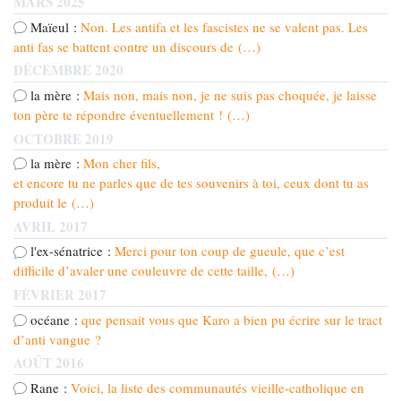
MARS 2025
Maïeul :
Non. Les antifa et les fascistes ne se valent pas. Les
anti fas se battent contre un discours de (…)
DÉCEMBRE 2020
la mère :
Mais non, mais non, je ne suis pas choquée, je laisse
ton père te répondre éventuellement ! (…)
OCTOBRE 2019
la mère :
Mon cher fils,
et encore tu ne parles que de tes souvenirs à toi, ceux dont tu as
produit le (…)
AVRIL 2017
l'ex-sénatrice :
Merci pour ton coup de gueule, que c’est
difficile d’avaler une couleuvre de cette taille, (…)
FÉVRIER 2017
océane :
que pensait vous que Karo a bien pu écrire sur le tract
d’anti vangue ?
AOÛT 2016
Rane :
Voici, la liste des communautés vieille-catholique en