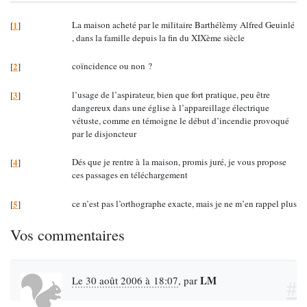
1
La maison acheté par le militaire Barthélèmy Alfred Geuinlé
[
]
, dans la famille depuis la fin du XIXème siècle
2
coïncidence ou non ?
[
]
3
l’usage de l’aspirateur, bien que fort pratique, peu être
[
]
dangereux dans une église à l’appareillage électrique
vétuste, comme en témoigne le début d’incendie provoqué
par le disjoncteur
4
Dés que je rentre à la maison, promis juré, je vous propose
[
]
ces passages en téléchargement
5
ce n’est pas l’orthographe exacte, mais je ne m’en rappel plus
[
]
Vos commentaires
LM
Le 30 août 2006 à 18:07
,
par
#