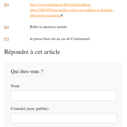
5
http://www.mediapart.fr/journal/culture-
[
]
idees/300409/universites-greve-reconduite-et-bataille-
autour-des-examens
6
Biffer la mention inutile.
[
]
7
Je pense bien sûr au cas de Continental.
[
]
Répondre à cet article
Qui êtes-vous ?
Nom
Courriel (non publié)