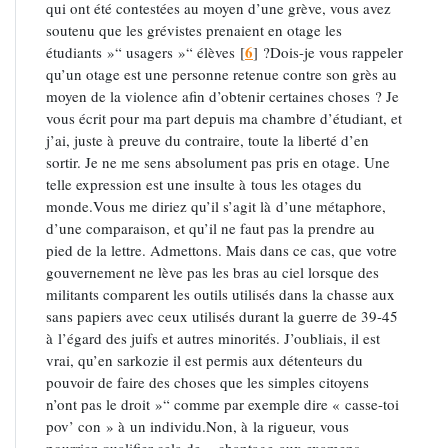
qui ont été contestées au moyen d’une grève, vous avez
soutenu que les grévistes prenaient en otage les
6
étudiants »“ usagers »“ élèves
[
]
?Dois-je vous rappeler
qu’un otage est une personne retenue contre son grès au
moyen de la violence afin d’obtenir certaines choses ? Je
vous écrit pour ma part depuis ma chambre d’étudiant, et
j’ai, juste à preuve du contraire, toute la liberté d’en
sortir. Je ne me sens absolument pas pris en otage. Une
telle expression est une insulte à tous les otages du
monde.Vous me diriez qu’il s’agit là d’une métaphore,
d’une comparaison, et qu’il ne faut pas la prendre au
pied de la lettre. Admettons. Mais dans ce cas, que votre
gouvernement ne lève pas les bras au ciel lorsque des
militants comparent les outils utilisés dans la chasse aux
sans papiers avec ceux utilisés durant la guerre de 39-45
à l’égard des juifs et autres minorités. J’oubliais, il est
vrai, qu’en sarkozie il est permis aux détenteurs du
pouvoir de faire des choses que les simples citoyens
n’ont pas le droit »“ comme par exemple dire « casse-toi
pov’ con » à un individu.Non, à la rigueur, vous