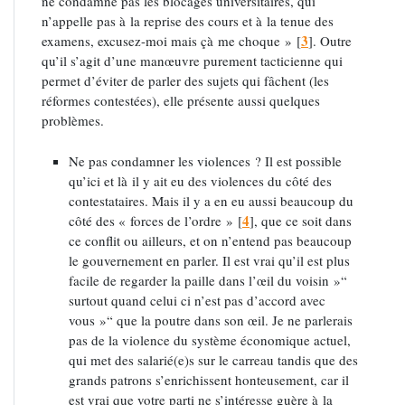
ne condamne pas les blocages universitaires, qui
n’appelle pas à la reprise des cours et à la tenue des
3
examens, excusez-moi mais çà me choque »
[
]
. Outre
qu’il s’agit d’une manœuvre purement tacticienne qui
permet d’éviter de parler des sujets qui fâchent (les
réformes contestées), elle présente aussi quelques
problèmes.
Ne pas condamner les violences ? Il est possible
qu’ici et là il y ait eu des violences du côté des
contestataires. Mais il y a en eu aussi beaucoup du
4
côté des « forces de l’ordre »
[
]
, que ce soit dans
ce conflit ou ailleurs, et on n’entend pas beaucoup
le gouvernement en parler. Il est vrai qu’il est plus
facile de regarder la paille dans l’œil du voisin »“
surtout quand celui ci n’est pas d’accord avec
vous »“ que la poutre dans son œil. Je ne parlerais
pas de la violence du système économique actuel,
qui met des salarié(e)s sur le carreau tandis que des
grands patrons s’enrichissent honteusement, car il
est vrai que votre parti ne s’intéresse guère à la