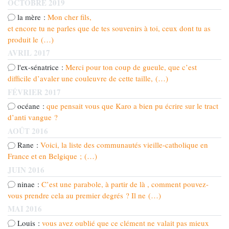
OCTOBRE 2019
la mère :
Mon cher fils,
et encore tu ne parles que de tes souvenirs à toi, ceux dont tu as
produit le (…)
AVRIL 2017
l'ex-sénatrice :
Merci pour ton coup de gueule, que c’est
difficile d’avaler une couleuvre de cette taille, (…)
FÉVRIER 2017
océane :
que pensait vous que Karo a bien pu écrire sur le tract
d’anti vangue ?
AOÛT 2016
Rane :
Voici, la liste des communautés vieille-catholique en
France et en Belgique ; (…)
JUIN 2016
ninae :
C’est une parabole, à partir de là , comment pouvez-
vous prendre cela au premier degrés ? Il ne (…)
MAI 2016
Louis :
vous avez oublié que ce clément ne valait pas mieux