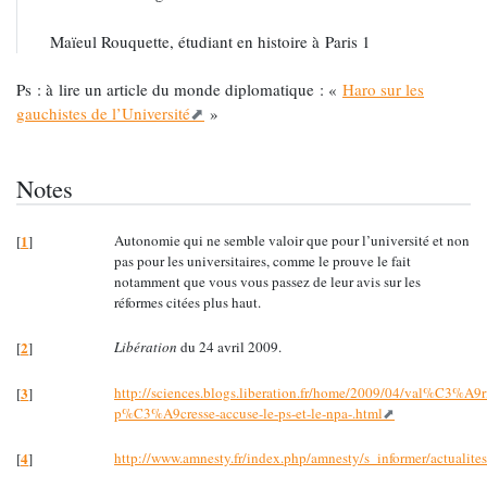
Maïeul Rouquette, étudiant en histoire à Paris 1
Ps : à lire un article du monde diplomatique : «
Haro sur les
gauchistes de l’Université
»
Notes
1
Autonomie qui ne semble valoir que pour l’université et non
[
]
pas pour les universitaires, comme le prouve le fait
notamment que vous vous passez de leur avis sur les
réformes citées plus haut.
2
Libération
du 24 avril 2009.
[
]
3
http://sciences.blogs.liberation.fr/home/2009/04/val%C3%A9r
[
]
p%C3%A9cresse-accuse-le-ps-et-le-npa-.html
4
http://www.amnesty.fr/index.php/amnesty/s_informer/actualite
[
]