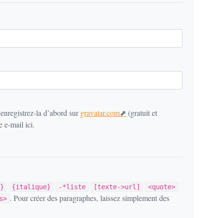
 enregistrez-la d’abord sur
gravatar.com
(gratuit et
 e-mail ici.
}
{italique}
-*liste
[texte->url]
<quote>
. Pour créer des paragraphes, laissez simplement des
s>