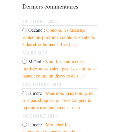
Derniers commentaires
OCTOBRE 2025
Océane :
Coucou, les fascistes
veulent inspirer une crainte existentielle
à des êtres humains. Les (…)
MARS 2025
Maïeul :
Non. Les antifa et les
fascistes ne se valent pas. Les anti fas se
battent contre un discours de (…)
DÉCEMBRE 2020
la mère :
Mais non, mais non, je ne
suis pas choquée, je laisse ton père te
répondre éventuellement ! (…)
OCTOBRE 2019
la mère :
Mon cher fils,
et encore tu ne parles que de tes