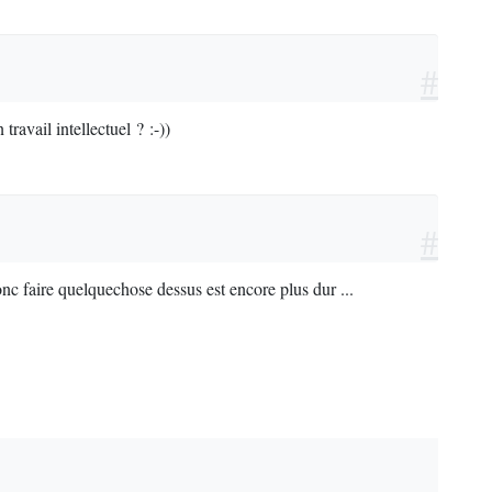
#
ravail intellectuel ? :-))
#
donc faire quelquechose dessus est encore plus dur ...