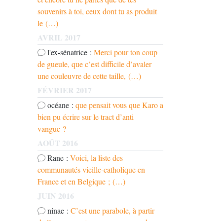
souvenirs à toi, ceux dont tu as produit
le (…)
AVRIL 2017
l'ex-sénatrice :
Merci pour ton coup
de gueule, que c’est difficile d’avaler
une couleuvre de cette taille, (…)
FÉVRIER 2017
océane :
que pensait vous que Karo a
bien pu écrire sur le tract d’anti
vangue ?
AOÛT 2016
Rane :
Voici, la liste des
communautés vieille-catholique en
France et en Belgique ; (…)
JUIN 2016
ninae :
C’est une parabole, à partir