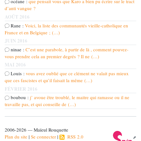
océane :
que pensait vous que Karo a bien pu écrire sur le tract
d’anti vangue ?
AOÛT 2016
Rane :
Voici, la liste des communautés vieille-catholique en
France et en Belgique ; (…)
JUIN 2016
ninae :
C’est une parabole, à partir de là , comment pouvez-
vous prendre cela au premier degrés ? Il ne (…)
MAI 2016
Louis :
vous avez oublié que ce clément ne valait pas mieux
que ces fascistes et qu’il faisait la même (…)
FÉVRIER 2016
boubou :
j’ avoue être troublé, le maitre qui ramasse ou il ne
travaille pas, et qui conseille de (…)
2006-2026 — Maïeul Rouquette
Plan du site
|
Se connecter
|
RSS 2.0