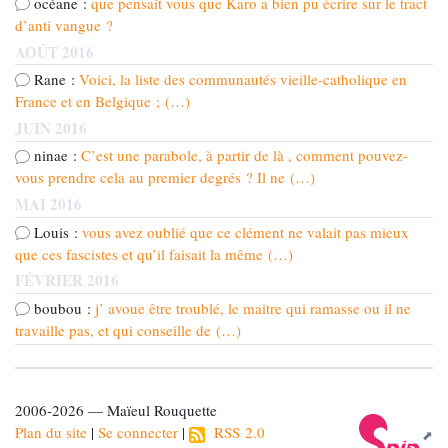
océane :
que pensait vous que Karo a bien pu écrire sur le tract
d’anti vangue ?
AOÛT 2016
Rane :
Voici, la liste des communautés vieille-catholique en
France et en Belgique ; (…)
JUIN 2016
ninae :
C’est une parabole, à partir de là , comment pouvez-
vous prendre cela au premier degrés ? Il ne (…)
MAI 2016
Louis :
vous avez oublié que ce clément ne valait pas mieux
que ces fascistes et qu’il faisait la même (…)
FÉVRIER 2016
boubou :
j’ avoue être troublé, le maitre qui ramasse ou il ne
travaille pas, et qui conseille de (…)
2006-2026 — Maïeul Rouquette
Plan du site
|
Se connecter
|
RSS 2.0