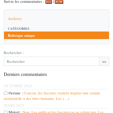
Suivre les commentaires :
|
Archives
CATÉGORIES
Rubrique unique
Rechercher :
>>
Derniers commentaires
OCTOBRE 2025
Océane :
Coucou, les fascistes veulent inspirer une crainte
existentielle à des êtres humains. Les (…)
MARS 2025
Maïeul :
Non. Les antifa et les fascistes ne se valent pas. Les