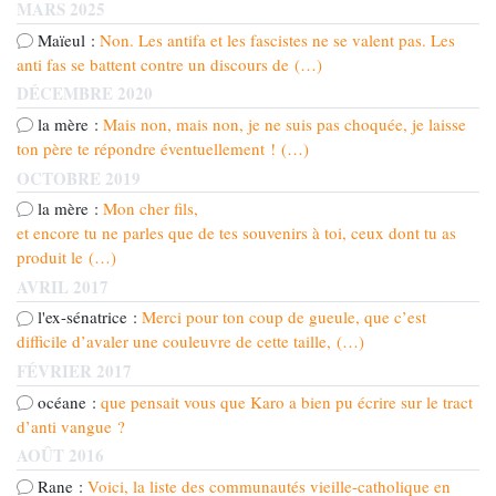
MARS 2025
Maïeul :
Non. Les antifa et les fascistes ne se valent pas. Les
anti fas se battent contre un discours de (…)
DÉCEMBRE 2020
la mère :
Mais non, mais non, je ne suis pas choquée, je laisse
ton père te répondre éventuellement ! (…)
OCTOBRE 2019
la mère :
Mon cher fils,
et encore tu ne parles que de tes souvenirs à toi, ceux dont tu as
produit le (…)
AVRIL 2017
l'ex-sénatrice :
Merci pour ton coup de gueule, que c’est
difficile d’avaler une couleuvre de cette taille, (…)
FÉVRIER 2017
océane :
que pensait vous que Karo a bien pu écrire sur le tract
d’anti vangue ?
AOÛT 2016
Rane :
Voici, la liste des communautés vieille-catholique en