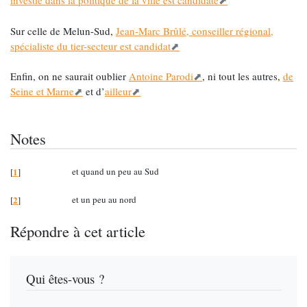
investie dans la politique de la ville est candidate
Sur celle de Melun-Sud,
Jean-Marc Brûlé, conseiller régional,
spécialiste du tier-secteur est candidat
Enfin, on ne saurait oublier
Antoine Parodi
, ni tout les autres,
de
Seine et Marne
et d’
ailleur
Notes
1
et quand un peu au Sud
[
]
2
et un peu au nord
[
]
Répondre à cet article
Qui êtes-vous ?