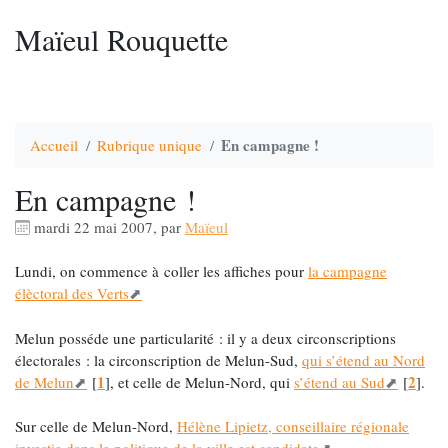
Maïeul Rouquette
En campagne !
Accueil
Rubrique unique
En campagne !
mardi 22 mai 2007
,
par
Maïeul
Lundi, on commence à coller les affiches pour
la campagne
élèctoral des Verts
Melun posséde une particularité : il y a deux circonscriptions
électorales : la circonscription de Melun-Sud,
qui s’étend au Nord
1
2
de Melun
[
]
, et celle de Melun-Nord, qui
s’étend au Sud
[
]
.
Sur celle de Melun-Nord,
Hélène Lipietz, conseillaire régionale